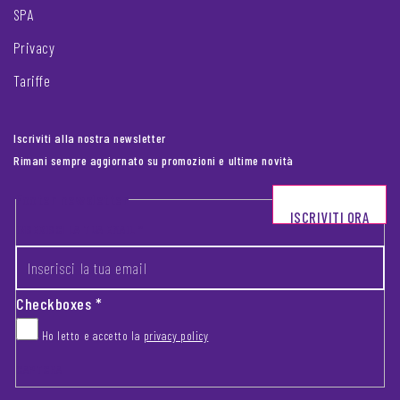
SPA
Privacy
Tariffe
Iscriviti alla nostra newsletter
Rimani sempre aggiornato su promozioni e ultime novità
Footer newsletter
ISCRIVITI ORA
INSERISCI LA TUA EMAIL
*
Checkboxes
*
Ho letto e accetto la
privacy policy
CAPTCHA