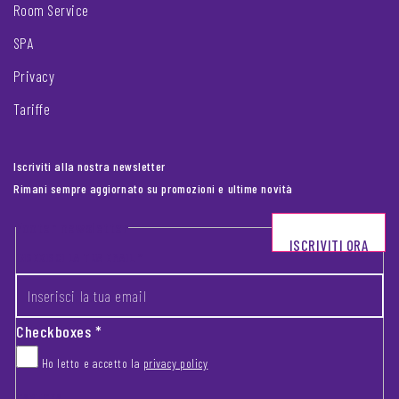
Room Service
SPA
Privacy
Tariffe
Iscriviti alla nostra newsletter
Rimani sempre aggiornato su promozioni e ultime novità
Footer newsletter
ISCRIVITI ORA
INSERISCI LA TUA EMAIL
*
Checkboxes
*
Ho letto e accetto la
privacy policy
CAPTCHA