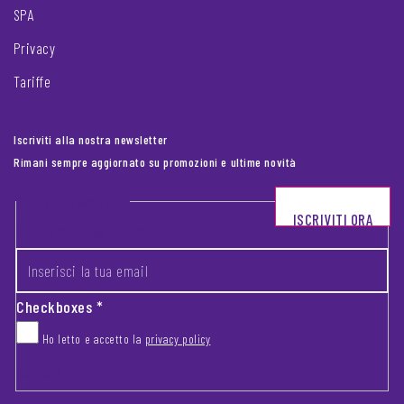
SPA
Privacy
Tariffe
Iscriviti alla nostra newsletter
Rimani sempre aggiornato su promozioni e ultime novità
Footer newsletter
ISCRIVITI ORA
INSERISCI LA TUA EMAIL
*
Checkboxes
*
Ho letto e accetto la
privacy policy
CAPTCHA