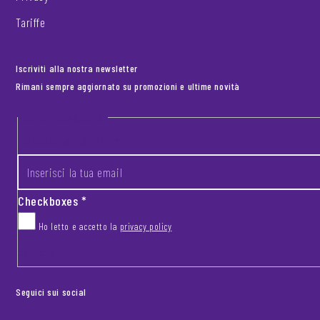
Tariffe
Iscriviti alla nostra newsletter
Rimani sempre aggiornato su promozioni e ultime novità
Footer newsletter
INSERISCI LA TUA EMAIL
*
Checkboxes
*
Ho letto e accetto la
privacy policy
CAPTCHA
Seguici sui social