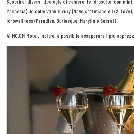
Scoprirai diversi tipologie di camere: le idrosuite, con mini
Polinesia), le collection luxury (Nove settimane e 1/2, Love),
Idrowellness (Paradise, Burlesque, Marylin e Secret).
Al MO.OM Motel, inoltre, è possibile assaporare i più apprezz