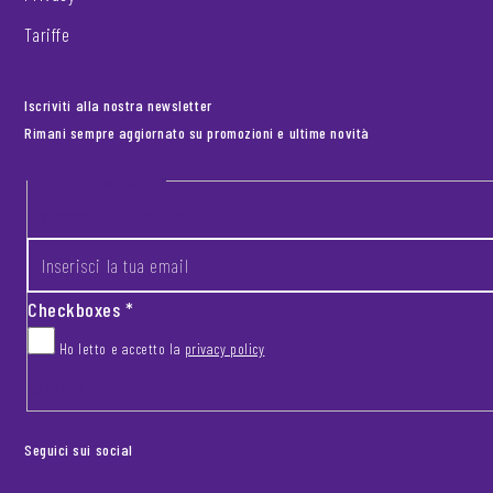
Tariffe
Iscriviti alla nostra newsletter
Rimani sempre aggiornato su promozioni e ultime novità
Footer newsletter
INSERISCI LA TUA EMAIL
*
Checkboxes
*
Ho letto e accetto la
privacy policy
CAPTCHA
Seguici sui social