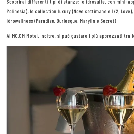
Scoprirai differenti tipi di stanze: le idrosuite, con mini-a
Polinesia), le collection luxury (Nove settimane e 1/2, Love)
Idrowellness (Paradise, Burlesque, Marylin e Secret).
Al MO.OM Motel, inoltre, si può gustare i più apprezzati tra