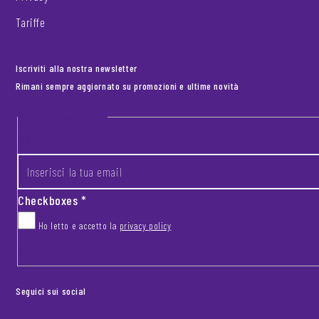
Tariffe
Iscriviti alla nostra newsletter
Rimani sempre aggiornato su promozioni e ultime novità
Footer newsletter
INSERISCI LA TUA EMAIL
*
Checkboxes
*
Ho letto e accetto la
privacy policy
CAPTCHA
Seguici sui social