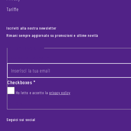
Tariffe
Iscriviti alla nostra newsletter
Rimani sempre aggiornato su promozioni e ultime novità
Footer newsletter
INSERISCI LA TUA EMAIL
*
Checkboxes
*
Ho letto e accetto la
privacy policy
CAPTCHA
Seguici sui social