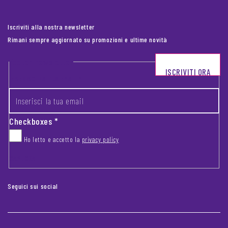
Iscriviti alla nostra newsletter
Rimani sempre aggiornato su promozioni e ultime novità
Footer newsletter
ISCRIVITI ORA
INSERISCI LA TUA EMAIL
*
Checkboxes
*
Ho letto e accetto la
privacy policy
CAPTCHA
Seguici sui social