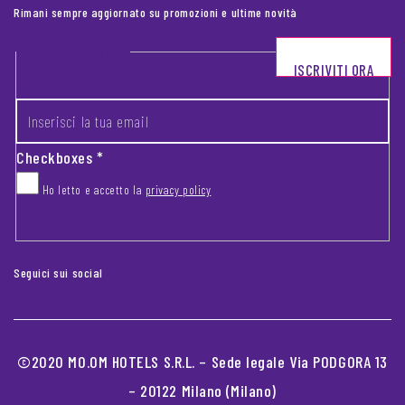
Rimani sempre aggiornato su promozioni e ultime novità
Footer newsletter
ISCRIVITI ORA
INSERISCI LA TUA EMAIL
*
Checkboxes
*
Ho letto e accetto la
privacy policy
CAPTCHA
Seguici sui social
©2020 MO.OM HOTELS S.R.L. – Sede legale Via PODGORA 13
– 20122 Milano (Milano)