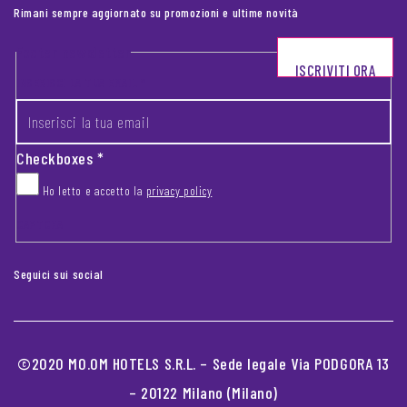
Rimani sempre aggiornato su promozioni e ultime novità
Footer newsletter
ISCRIVITI ORA
INSERISCI LA TUA EMAIL
*
Checkboxes
*
Ho letto e accetto la
privacy policy
CAPTCHA
Seguici sui social
©2020 MO.OM HOTELS S.R.L. – Sede legale Via PODGORA 13
– 20122 Milano (Milano)