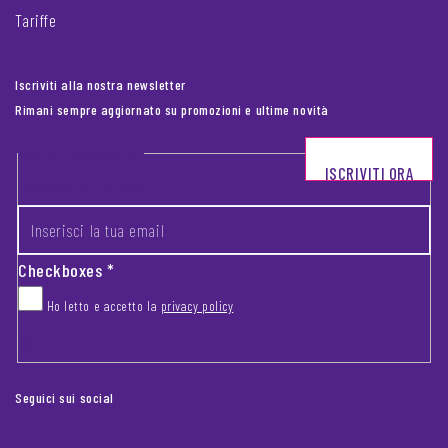
Tariffe
Iscriviti alla nostra newsletter
Rimani sempre aggiornato su promozioni e ultime novità
Footer newsletter
ISCRIVITI ORA
INSERISCI LA TUA EMAIL
*
Checkboxes
*
Ho letto e accetto la
privacy policy
CAPTCHA
Seguici sui social