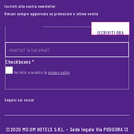
Iscriviti alla nostra newsletter
Rimani sempre aggiornato su promozioni e ultime novità
Footer newsletter
ISCRIVITI ORA
INSERISCI LA TUA EMAIL
*
Checkboxes
*
Ho letto e accetto la
privacy policy
CAPTCHA
Seguici sui social
©2020 MO.OM HOTELS S.R.L. – Sede legale Via PODGORA 13