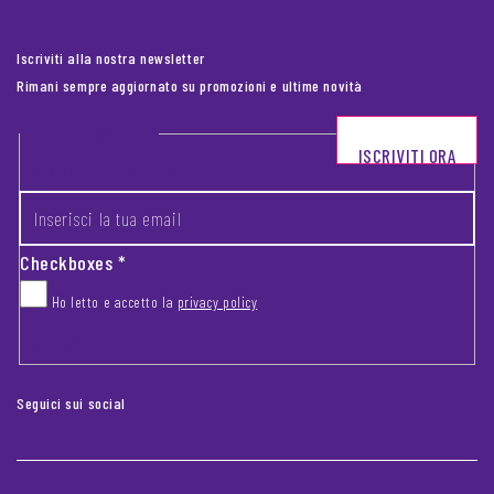
Iscriviti alla nostra newsletter
Rimani sempre aggiornato su promozioni e ultime novità
Footer newsletter
ISCRIVITI ORA
INSERISCI LA TUA EMAIL
*
Checkboxes
*
Ho letto e accetto la
privacy policy
CAPTCHA
Seguici sui social