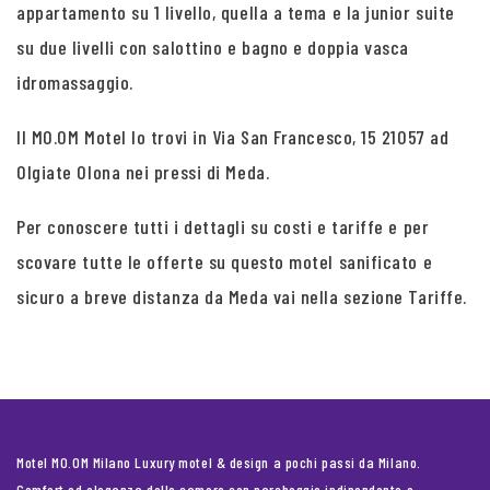
appartamento su 1 livello, quella a tema e la junior suite
su due livelli con salottino e bagno e doppia vasca
idromassaggio.
Il MO.OM Motel lo trovi in Via San Francesco, 15 21057 ad
Olgiate Olona nei pressi di Meda.
Per conoscere tutti i dettagli su costi e tariffe e per
scovare tutte le offerte su questo motel sanificato e
sicuro a breve distanza da Meda vai nella sezione Tariffe.
Motel MO.OM Milano Luxury motel & design a pochi passi da Milano.
Comfort ed eleganza delle camere con parcheggio indipendente e