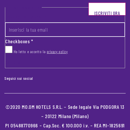
Footer newsletter
ISCRIVITI ORA
INSERISCI LA TUA EMAIL
*
Checkboxes
*
Ho letto e accetto la
privacy policy
CAPTCHA
Seguici sui social
©2020 MO.OM HOTELS S.R.L. – Sede legale Via PODGORA 13
– 20122 Milano (Milano)
PI 05488770966 – Cap.Soc. € 100.000 i.v. – REA MI-1825691