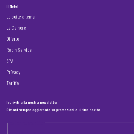
Il Motel
Le suite a tema
Le Camere
Offerte
Room Service
SPA
Privacy
Tariffe
Iscriviti alla nostra newsletter
Rimani sempre aggiornato su promozioni e ultime novità
Footer newsletter
INSERISCI LA TUA EMAIL
*