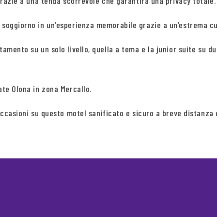
 grazie a una tenda scorrevole che garantirà una privacy totale.
 soggiorno in un’esperienza memorabile grazie a un’estrema cur
amento su un solo livello, quella a tema e la junior suite su du
ate Olona in zona Mercallo.
 occasioni su questo motel sanificato e sicuro a breve distanza 