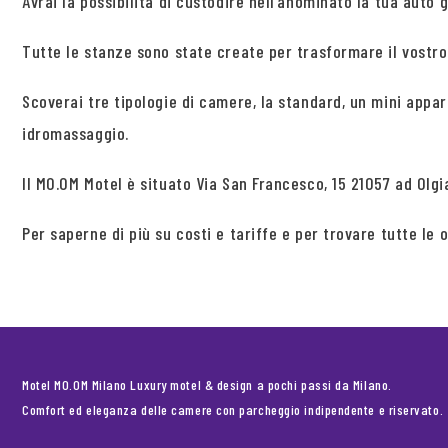
Avrai la possibilità di custodire nell’anominato la tua auto
Tutte le stanze sono state create per trasformare il vostro
Scoverai tre tipologie di camere, la standard, un mini appart
idromassaggio.
Il MO.OM Motel è situato Via San Francesco, 15 21057 ad Olgi
Per saperne di più su costi e tariffe e per trovare tutte le
Motel MO.OM Milano Luxury motel & design a pochi passi da Milano.
Comfort ed eleganza delle camere con parcheggio indipendente e riservato.