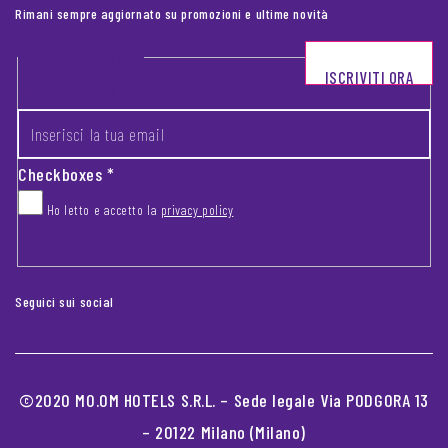
Rimani sempre aggiornato su promozioni e ultime novità
Footer newsletter
ISCRIVITI ORA
INSERISCI LA TUA EMAIL
*
Checkboxes
*
Ho letto e accetto la
privacy policy
CAPTCHA
Seguici sui social
©2020 MO.OM HOTELS S.R.L. – Sede legale Via PODGORA 13
– 20122 Milano (Milano)