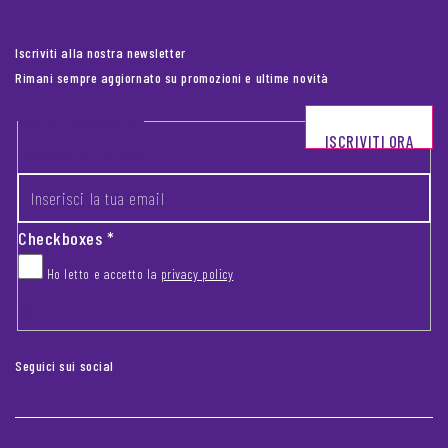
Iscriviti alla nostra newsletter
Rimani sempre aggiornato su promozioni e ultime novità
Footer newsletter
ISCRIVITI ORA
INSERISCI LA TUA EMAIL
*
Checkboxes
*
Ho letto e accetto la
privacy policy
CAPTCHA
Seguici sui social