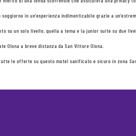
per merito di una tenda scorrevole che assicurerà una privacy to
 soggiorno in un’esperienza indimenticabile grazie a un’estrem
to su un solo livello, quella a tema e la junior suite su due li
iate Olona a breve distanza da San Vittore Olona.
tutte le offerte su questo motel sanificato e sicuro in zona San