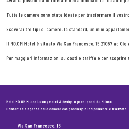
Avrai la possibilità di tutelare nell’anominato la tua auto 
Tutte le camere sono state ideate per trasformare il vostro
Scoverai tre tipi di camere, la standard, un mini appartamen
Il MO.OM Motel è situato Via San Francesco, 15 21057 ad Olg
Per maggiori informazioni su costi e tariffe e per scoprire 
Motel MO.OM Milano Luxury motel & design a pochi passi da Milano.
Comfort ed eleganza delle camere con parcheggio indipendente e riservato.
Via San Francesco, 15