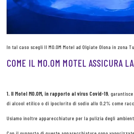
In tal caso scegli Il MO.OM Motel ad Olgiate Olona in zona T
COME IL MO.OM MOTEL ASSICURA LA 
1. Il Motel MO.OM, in rapporto al virus Covid-19
, garantisce
di alcool etilico o di ipoclorito di sodio allo 0,2% come ra
Usiamo inoltre apparecchiature per la pulizia degli ambien
Con il supporto di queste apparecchiature sono vaporizzate p