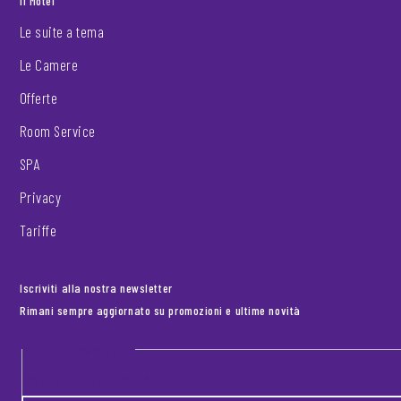
Il Motel
Le suite a tema
Le Camere
Offerte
Room Service
SPA
Privacy
Tariffe
Iscriviti alla nostra newsletter
Rimani sempre aggiornato su promozioni e ultime novità
Footer newsletter
INSERISCI LA TUA EMAIL
*