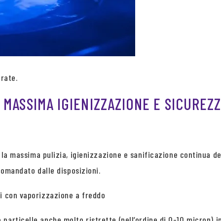
urate.
MASSIMA IGIENIZZAZIONE E SICUREZZ
 la massima pulizia, igienizzazione e sanificazione continua d
ccomandato dalle disposizioni.
ti con vaporizzazione a freddo
articelle anche molto ristrette (nell’ordine di 0-10 micron) in