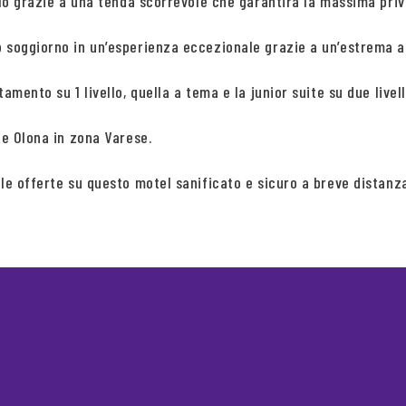
olo grazie a una tenda scorrevole che garantirà la massima priv
o soggiorno in un’esperienza eccezionale grazie a un’estrema at
tamento su 1 livello, quella a tema e la junior suite su due liv
te Olona in zona Varese.
le offerte su questo motel sanificato e sicuro a breve distanza