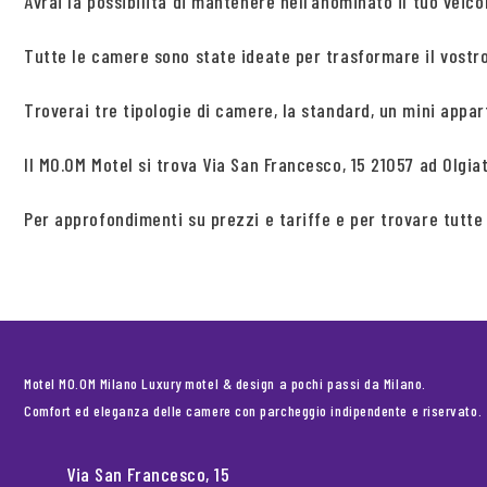
Avrai la possibilità di mantenere nell’anominato il tuo veic
Tutte le camere sono state ideate per trasformare il vostr
Troverai tre tipologie di camere, la standard, un mini appar
Il MO.OM Motel si trova Via San Francesco, 15 21057 ad Olgia
Per approfondimenti su prezzi e tariffe e per trovare tutte 
Motel MO.OM Milano Luxury motel & design a pochi passi da Milano.
Comfort ed eleganza delle camere con parcheggio indipendente e riservato.
Via San Francesco, 15