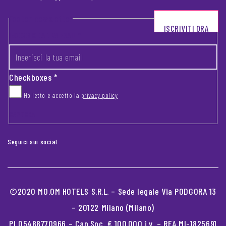
Footer newsletter
ISCRIVITI ORA
INSERISCI LA TUA EMAIL
*
Checkboxes
*
Ho letto e accetto la
privacy policy
CAPTCHA
Seguici sui social
©2020 MO.OM HOTELS S.R.L. – Sede legale Via PODGORA 13
– 20122 Milano (Milano)
PI 05488770966 – Cap.Soc. € 100.000 i.v. – REA MI-1825691