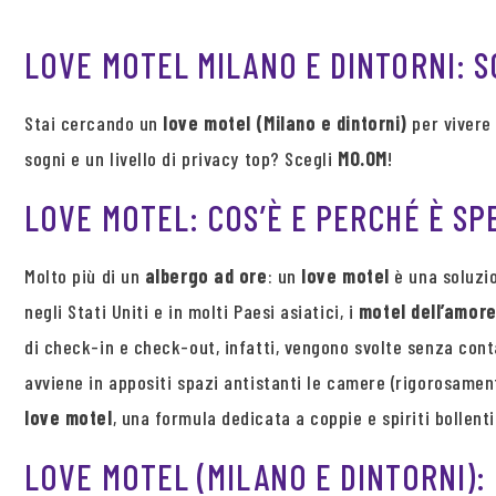
LOVE MOTEL MILANO E DINTORNI: S
Stai cercando un
love motel (Milano e dintorni)
per vivere 
sogni e un livello di privacy top? Scegli
MO.OM
!
LOVE MOTEL: COS’È E PERCHÉ È SP
Molto più di un
albergo ad ore
: un
love motel
è una soluzio
negli Stati Uniti e in molti Paesi asiatici, i
motel dell’amor
di check-in e check-out, infatti, vengono svolte senza conta
avviene in appositi spazi antistanti le camere (rigorosamen
love motel
, una formula dedicata a coppie e spiriti bollent
LOVE MOTEL (MILANO E DINTORNI):