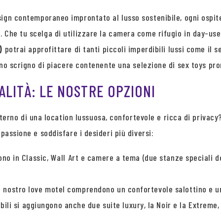
esign contemporaneo improntato al lusso sostenibile, ogni ospi
. Che tu scelga di utilizzare la camera come rifugio in day-us
)
potrai approfittare di tanti piccoli imperdibili lussi come il se
 uno scrigno di piacere contenente una selezione di sex toys pro
ALITÀ: LE NOSTRE OPZIONI
nterno di una location lussuosa, confortevole e ricca di privacy
passione e soddisfare i desideri più diversi:
ono in Classic, Wall Art e camere a tema (due stanze speciali d
e del nostro love motel comprendono un confortevole salottino e
ibili si aggiungono anche due suite luxury, la Noir e la Extrem