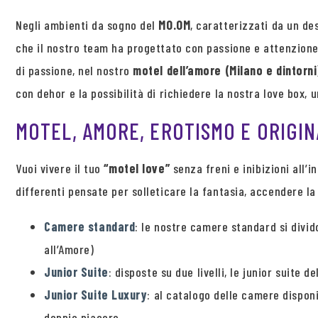
Negli ambienti da sogno del
MO.OM
, caratterizzati da un d
che il nostro team ha progettato con passione e attenzione
di passione, nel nostro
motel dell’amore (Milano e dintorni
con dehor e la possibilità di richiedere la nostra love box,
MOTEL, AMORE, EROTISMO E ORIGIN
Vuoi vivere il tuo
“motel love”
senza freni e inibizioni all’i
differenti pensate per solleticare la fantasia, accendere la 
Camere standard
: le nostre camere standard si divid
all’Amore)
Junior Suite
: disposte su due livelli, le junior suit
Junior Suite Luxury
: al catalogo delle camere dispon
doppio piacere.