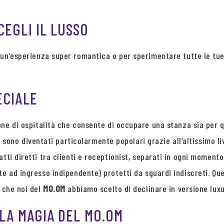
CEGLI IL LUSSO
un’esperienza super romantica o per sperimentare tutte le tue
ECIALE
ne di ospitalità che consente di occupare una stanza sia per q
e
sono diventati particolarmente popolari grazie all’altissimo li
tti diretti tra clienti e receptionist, separati in ogni moment
te ad ingresso indipendente) protetti da sguardi indiscreti. Qu
i che noi del
MO.OM
abbiamo scelto di declinare in versione luxu
 LA MAGIA DEL MO.OM