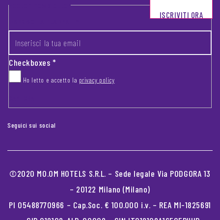
Footer newsletter
ISCRIVITI ORA
INSERISCI LA TUA EMAIL
*
Checkboxes
*
Ho letto e accetto la
privacy policy
CAPTCHA
Seguici sui social
©2020 MO.OM HOTELS S.R.L. – Sede legale Via PODGORA 13
– 20122 Milano (Milano)
PI 05488770966 – Cap.Soc. € 100.000 i.v. – REA MI-1825691