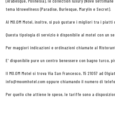
(Arabesque, Polinesia), le collection luxury (Nove settimane e
tema Idrowellness (Paradise, Burlesque, Marylin e Secret).
Al MO.OM Motel, inoltre, si può gustare i migliori tra i pia
Questa tipologia di servizio è disponibile al motel con un se
Per maggiori indicazioni e ordinazioni chiamate al Ristorant
E’ disponibile pure un centro benessere con bagno turco, p
Il MO.OM Motel si trova Via San Francesco, 15 21057 ad Olgia
info@moomhotel.com oppure chiamando il numero di telefo
Per quello che attiene le spese, le tariffe sono a disposizi