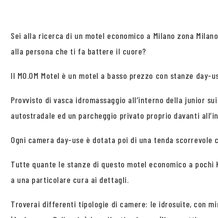
Sei alla ricerca di un motel economico a Milano zona Milan
alla persona che ti fa battere il cuore?
Il MO.OM Motel è un motel a basso prezzo con stanze day-use
Provvisto di vasca idromassaggio all’interno della junior su
autostradale ed un parcheggio privato proprio davanti all’i
Ogni camera day-use è dotata poi di una tenda scorrevole 
Tutte quante le stanze di questo motel economico a pochi K
a una particolare cura ai dettagli.
Troverai differenti tipologie di camere: le idrosuite, con mi