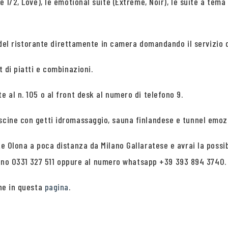
 1/2, Love), le emotional suite (Extreme, Noir), le suite a tema 
tti del ristorante direttamente in camera domandando il servizio 
t di piatti e combinazioni.
e al n. 105 o al front desk al numero di telefono 9.
iscine con getti idromassaggio, sauna finlandese e tunnel emoz
te Olona a poca distanza da Milano Gallaratese e avrai la possib
no 0331 327 511 oppure al numero whatsapp +39 393 894 3740.
one in questa
pagina
.