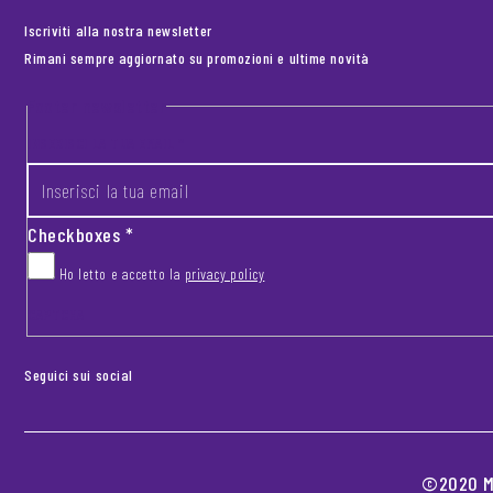
Iscriviti alla nostra newsletter
Rimani sempre aggiornato su promozioni e ultime novità
Footer newsletter
INSERISCI LA TUA EMAIL
*
Checkboxes
*
Ho letto e accetto la
privacy policy
CAPTCHA
Seguici sui social
©2020 MO