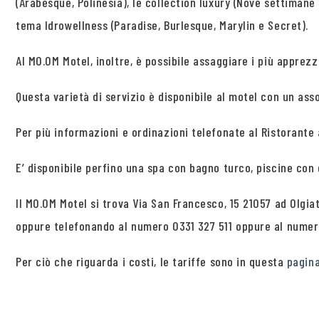
(Arabesque, Polinesia), le collection luxury (Nove settimane e
tema Idrowellness (Paradise, Burlesque, Marylin e Secret).
Al MO.OM Motel, inoltre, è possibile assaggiare i più apprez
Questa varietà di servizio è disponibile al motel con un ass
Per più informazioni e ordinazioni telefonate al Ristorante a
E’ disponibile perfino una spa con bagno turco, piscine con
Il MO.OM Motel si trova Via San Francesco, 15 21057 ad Olgi
oppure telefonando al numero 0331 327 511 oppure al nume
Per ciò che riguarda i costi, le tariffe sono in questa
pagin