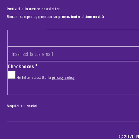
Iscriviti alla nostra newsletter
Rimani sempre aggiornato su promozioni e ultime novità
Footer newsletter
INSERISCI LA TUA EMAIL
*
Checkboxes
*
Ho letto e accetto la
privacy policy
CAPTCHA
Seguici sui social
©2020 MO