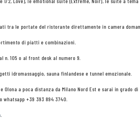
 1/2, Love), le emotional suite (Extreme, Noir), le suite a tema 
zati tra le portate del ristorante direttamente in camera doman
ortimento di piatti e combinazioni.
l n. 105 o al front desk al numero 9.
 getti idromassaggio, sauna finlandese e tunnel emozionale.
ate Olona a poca distanza da Milano Nord Est e sarai in grado d
ro whatsapp +39 393 894 3740.
a
.