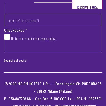
Footer newsletter
ISCRIVITI ORA
INSERISCI LA TUA EMAIL
*
Checkboxes
*
Ho letto e accetto la
privacy policy
CAPTCHA
Seguici sui social
©2020 MO.OM HOTELS S.R.L. – Sede legale Via PODGORA 13
– 20122 Milano (Milano)
PI 05488770966 – Cap.Soc. € 100.000 i.v. – REA MI-1825691