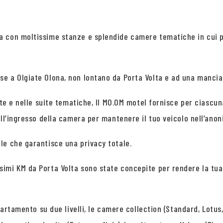
a con moltissime stanze e splendide camere tematiche in cui 
 a Olgiate Olona, non lontano da Porta Volta e ad una manciata
ite e nelle suite tematiche, Il MO.OM motel fornisce per ciascu
all’ingresso della camera per mantenere il tuo veicolo nell’anon
le che garantisce una privacy totale.
simi KM da Porta Volta sono state concepite per rendere la tu
partamento su due livelli, le camere collection (Standard, Lotus,