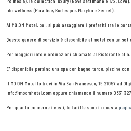
Polinesia), le collection luxury (Nove settimane e 1/2, Love)
Idrowellness (Paradise, Burlesque, Marylin e Secret).
Al MO.OM Motel, poi, si può assaggiare i preferiti tra le por
Questo genere di servizio è disponibile al motel con un set 
Per maggiori info e ordinazioni chiamate al Ristorante al n.
E’ disponibile persino una spa con bagno turco, piscine con
Il MO.OM Motel lo trovi in Via San Francesco, 15 21057 ad Olg
info@moomhotel.com oppure chiamando il numero 0331 327 
Per quanto concerne i costi, le tariffe sono in questa
pagin