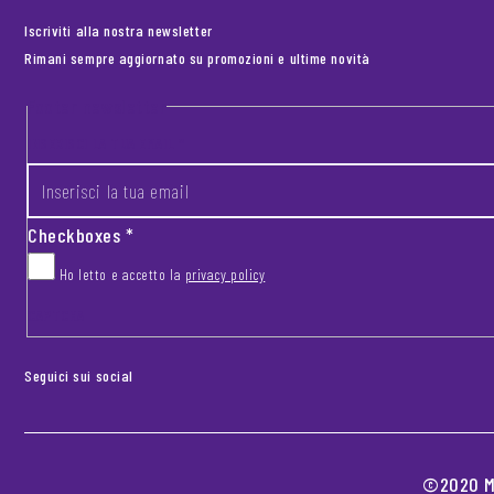
Iscriviti alla nostra newsletter
Rimani sempre aggiornato su promozioni e ultime novità
Footer newsletter
INSERISCI LA TUA EMAIL
*
Checkboxes
*
Ho letto e accetto la
privacy policy
CAPTCHA
Seguici sui social
©2020 MO