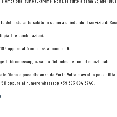
, le emotional suite (Extreme, Noir), le suite a tema Vojage (Blue
tate del ristorante subito in camera chiedendo il servizio di Ro
di piatti e combinazioni.
 105 oppure al front desk al numero 9.
 getti idromassaggio, sauna finlandese e tunnel emozionale.
iate Olona a poca distanza da Porta Volta e avrai la possibilità 
511 oppure al numero whatsapp +39 393 894 3740.
a
.