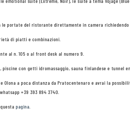
, le emotional suite (Extreme, Noir), le suite a tema Vojage (Blue
ra le portate del ristorante direttamente in camera richiedendo 
ietà di piatti e combinazioni.
te al n. 105 o al front desk al numero 9.
, piscine con getti idromassaggio, sauna finlandese e tunnel e
ate Olona a poca distanza da Pratocentenaro e avrai la possibi
o whatsapp +39 393 894 3740.
n questa
pagina
.