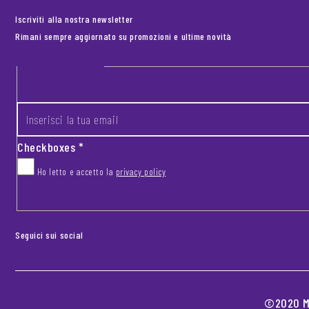
Iscriviti alla nostra newsletter
Rimani sempre aggiornato su promozioni e ultime novità
Footer newsletter
INSERISCI LA TUA EMAIL
*
Checkboxes
*
Ho letto e accetto la
privacy policy
CAPTCHA
Seguici sui social
©2020 MO