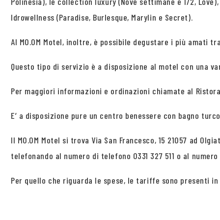
Polinesia), le collection luxury (Nove settimane e 1/2, Love)
Idrowellness (Paradise, Burlesque, Marylin e Secret).
Al MO.OM Motel, inoltre, è possibile degustare i più amati t
Questo tipo di servizio è a disposizione al motel con una var
Per maggiori informazioni e ordinazioni chiamate al Ristoran
E’ a disposizione pure un centro benessere con bagno turco
Il MO.OM Motel si trova Via San Francesco, 15 21057 ad Olgi
telefonando al numero di telefono 0331 327 511 o al numer
Per quello che riguarda le spese, le tariffe sono presenti i