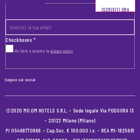
Footer newsletter
ISCRIVITI ORA
INSERISCI LA TUA EMAIL
*
Checkboxes
*
Ho letto e accetto la
privacy policy
CAPTCHA
Seguici sui social
©2020 MO.OM HOTELS S.R.L. – Sede legale Via PODGORA 13
– 20122 Milano (Milano)
PI 05488770966 – Cap.Soc. € 100.000 i.v. – REA MI-1825691