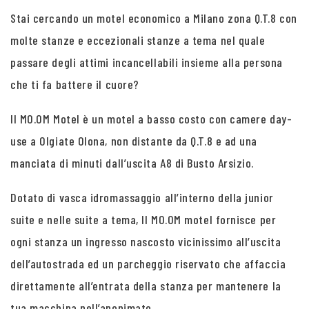
Stai cercando un motel economico a Milano zona Q.T.8 con
molte stanze e eccezionali stanze a tema nel quale
passare degli attimi incancellabili insieme alla persona
che ti fa battere il cuore?
Il MO.OM Motel è un motel a basso costo con camere day-
use a Olgiate Olona, non distante da Q.T.8 e ad una
manciata di minuti dall’uscita A8 di Busto Arsizio.
Dotato di vasca idromassaggio all’interno della junior
suite e nelle suite a tema, Il MO.OM motel fornisce per
ogni stanza un ingresso nascosto vicinissimo all’uscita
dell’autostrada ed un parcheggio riservato che affaccia
direttamente all’entrata della stanza per mantenere la
tua macchina nell’anonimato.