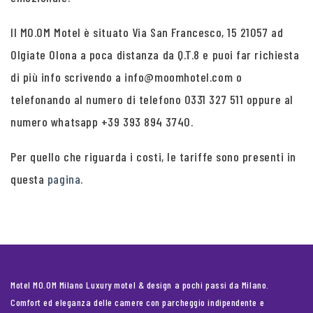
Il MO.OM Motel è situato Via San Francesco, 15 21057 ad
Olgiate Olona a poca distanza da Q.T.8 e puoi far richiesta
di più info scrivendo a info@moomhotel.com o
telefonando al numero di telefono 0331 327 511 oppure al
numero whatsapp +39 393 894 3740.
Per quello che riguarda i costi, le tariffe sono presenti in
questa
pagina
.
Motel MO.OM Milano Luxury motel & design a pochi passi da Milano.
Comfort ed eleganza delle camere con parcheggio indipendente e