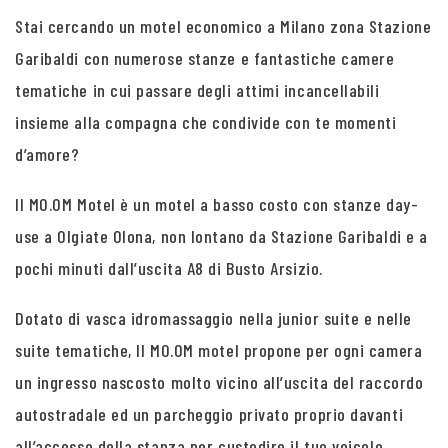
Stai cercando un motel economico a Milano zona Stazione
Garibaldi con numerose stanze e fantastiche camere
tematiche in cui passare degli attimi incancellabili
insieme alla compagna che condivide con te momenti
d’amore?
Il MO.OM Motel è un motel a basso costo con stanze day-
use a Olgiate Olona, non lontano da Stazione Garibaldi e a
pochi minuti dall’uscita A8 di Busto Arsizio.
Dotato di vasca idromassaggio nella junior suite e nelle
suite tematiche, Il MO.OM motel propone per ogni camera
un ingresso nascosto molto vicino all’uscita del raccordo
autostradale ed un parcheggio privato proprio davanti
all’accesso della stanza per custodire il tuo veicolo