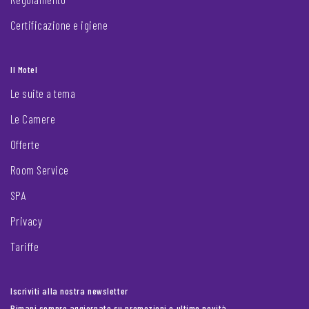
Certificazione e igiene
Il Motel
Le suite a tema
Le Camere
Offerte
Room Service
SPA
Privacy
Tariffe
Iscriviti alla nostra newsletter
Rimani sempre aggiornato su promozioni e ultime novità