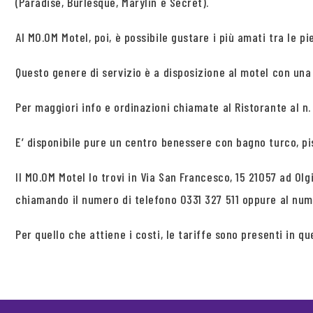
(Paradise, Burlesque, Marylin e Secret).
Al MO.OM Motel, poi, è possibile gustare i più amati tra le 
Questo genere di servizio è a disposizione al motel con una 
Per maggiori info e ordinazioni chiamate al Ristorante al n.
E’ disponibile pure un centro benessere con bagno turco, p
Il MO.OM Motel lo trovi in Via San Francesco, 15 21057 ad O
chiamando il numero di telefono 0331 327 511 oppure al nu
Per quello che attiene i costi, le tariffe sono presenti in q