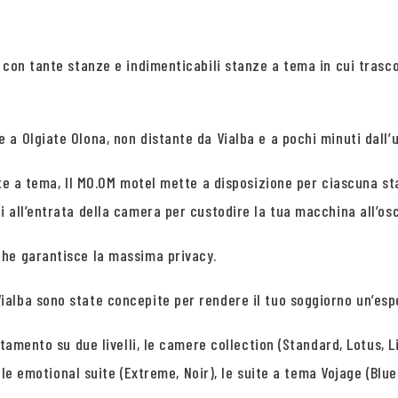
 con tante stanze e indimenticabili stanze a tema in cui trasc
a Olgiate Olona, non distante da Vialba e a pochi minuti dall’us
ite a tema, Il MO.OM motel mette a disposizione per ciascuna st
 all’entrata della camera per custodire la tua macchina all’osc
che garantisce la massima privacy.
alba sono state concepite per rendere il tuo soggiorno un’esp
tamento su due livelli, le camere collection (Standard, Lotus, L
, le emotional suite (Extreme, Noir), le suite a tema Vojage (Blu