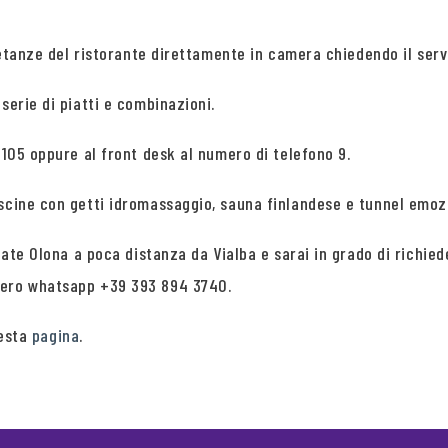
pietanze del ristorante direttamente in camera chiedendo il serv
serie di piatti e combinazioni.
 105 oppure al front desk al numero di telefono 9.
iscine con getti idromassaggio, sauna finlandese e tunnel emoz
lgiate Olona a poca distanza da Vialba e sarai in grado di rich
mero whatsapp +39 393 894 3740.
uesta
pagina
.