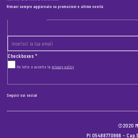
Rimani sempre aggiornato su promozioni e ultime novità
Footer newsletter
INSERISCI LA TUA EMAIL
*
Checkboxes
*
Ho letto e accetto la
privacy policy
CAPTCHA
Seguici sui social
©2020 MO
PI 05488770966 – Cap.S