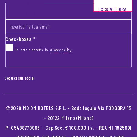
Footer newsletter
ISCRIVITI ORA
INSERISCI LA TUA EMAIL
*
Checkboxes
*
Ho letto e accetto la
privacy policy
CAPTCHA
Seguici sui social
©2020 MO.OM HOTELS S.R.L. – Sede legale Via PODGORA 13
– 20122 Milano (Milano)
PI 05488770966 – Cap.Soc. € 100.000 i.v. – REA MI-1825691