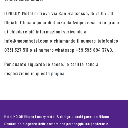
Il MO.OM Motel si trova Via San Francesco, 15 21057 ad
Olgiate Olona a poca distanza da Avigno e sarai in grado
di chiedere più informazioni scrivendo a
info@moomhotel.com o chiamando il numero telefonico
0331 327 511 o al numero whatsapp +39 393 894 3740.
Per quanto riguarda le spese, le tariffe sono a
disposizione in questa
pagina
.
Motel MO.OM Milano Luxury motel & design a pochi passi da Milano.
Comfort ed eleganza delle camere con parcheggio indipendente e