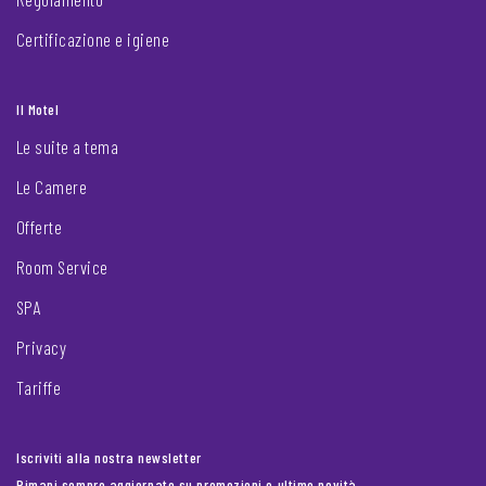
Certificazione e igiene
Il Motel
Le suite a tema
Le Camere
Offerte
Room Service
SPA
Privacy
Tariffe
Iscriviti alla nostra newsletter
Rimani sempre aggiornato su promozioni e ultime novità