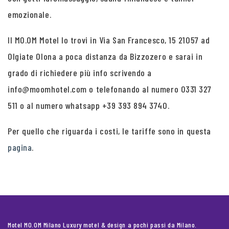
emozionale.
Il MO.OM Motel lo trovi in Via San Francesco, 15 21057 ad
Olgiate Olona a poca distanza da Bizzozero e sarai in
grado di richiedere più info scrivendo a
info@moomhotel.com o telefonando al numero 0331 327
511 o al numero whatsapp +39 393 894 3740.
Per quello che riguarda i costi, le tariffe sono in questa
pagina
.
Motel MO.OM Milano Luxury motel & design a pochi passi da Milano.