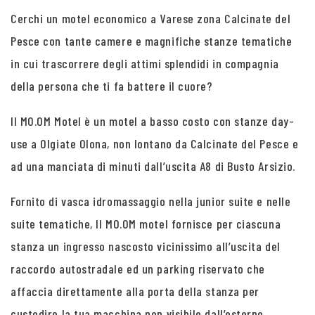
Cerchi un motel economico a Varese zona Calcinate del
Pesce con tante camere e magnifiche stanze tematiche
in cui trascorrere degli attimi splendidi in compagnia
della persona che ti fa battere il cuore?
Il MO.OM Motel è un motel a basso costo con stanze day-
use a Olgiate Olona, non lontano da Calcinate del Pesce e
ad una manciata di minuti dall’uscita A8 di Busto Arsizio.
Fornito di vasca idromassaggio nella junior suite e nelle
suite tematiche, Il MO.OM motel fornisce per ciascuna
stanza un ingresso nascosto vicinissimo all’uscita del
raccordo autostradale ed un parking riservato che
affaccia direttamente alla porta della stanza per
custodire la tua macchina non visibile dall’esterno.