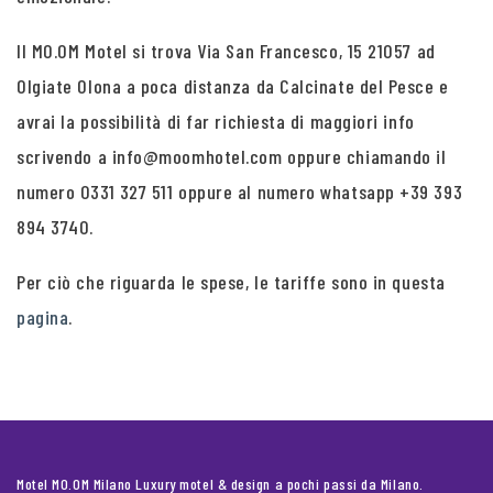
Il MO.OM Motel si trova Via San Francesco, 15 21057 ad
Olgiate Olona a poca distanza da Calcinate del Pesce e
avrai la possibilità di far richiesta di maggiori info
scrivendo a info@moomhotel.com oppure chiamando il
numero 0331 327 511 oppure al numero whatsapp +39 393
894 3740.
Per ciò che riguarda le spese, le tariffe sono in questa
pagina
.
Motel MO.OM Milano Luxury motel & design a pochi passi da Milano.