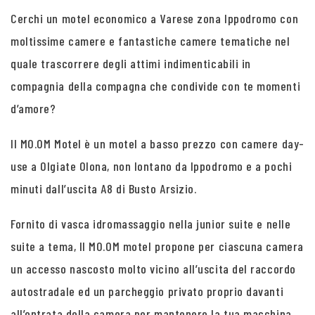
Cerchi un motel economico a Varese zona Ippodromo con
moltissime camere e fantastiche camere tematiche nel
quale trascorrere degli attimi indimenticabili in
compagnia della compagna che condivide con te momenti
d’amore?
Il MO.OM Motel è un motel a basso prezzo con camere day-
use a Olgiate Olona, non lontano da Ippodromo e a pochi
minuti dall’uscita A8 di Busto Arsizio.
Fornito di vasca idromassaggio nella junior suite e nelle
suite a tema, Il MO.OM motel propone per ciascuna camera
un accesso nascosto molto vicino all’uscita del raccordo
autostradale ed un parcheggio privato proprio davanti
all’entrata della camera per mantenere la tua macchina