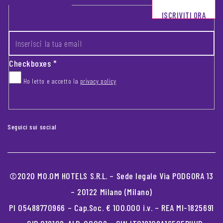
Footer newsletter
ISCRIVITI ORA
INSERISCI LA TUA EMAIL
*
Checkboxes
*
Ho letto e accetto la
privacy policy
CAPTCHA
Seguici sui social
©2020 MO.OM HOTELS S.R.L. – Sede legale Via PODGORA 13
– 20122 Milano (Milano)
PI 05488770966 – Cap.Soc. € 100.000 i.v. – REA MI-1825691