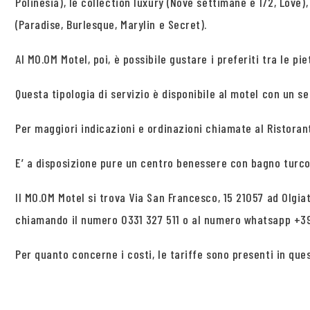
Polinesia), le collection luxury (Nove settimane e 1/2, Love)
(Paradise, Burlesque, Marylin e Secret).
Al MO.OM Motel, poi, è possibile gustare i preferiti tra le p
Questa tipologia di servizio è disponibile al motel con un se
Per maggiori indicazioni e ordinazioni chiamate al Ristorant
E’ a disposizione pure un centro benessere con bagno turco
Il MO.OM Motel si trova Via San Francesco, 15 21057 ad Olgi
chiamando il numero 0331 327 511 o al numero whatsapp +3
Per quanto concerne i costi, le tariffe sono presenti in qu