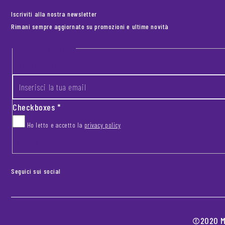
Iscriviti alla nostra newsletter
Rimani sempre aggiornato su promozioni e ultime novità
Footer newsletter
INSERISCI LA TUA EMAIL
*
Checkboxes
*
Ho letto e accetto la
privacy policy
CAPTCHA
Seguici sui social
©2020 MO