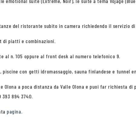
, le emotional suite (Extreme, Noir), le suite a tema Vojage (Blu
ietanze del ristorante subito in camera richiedendo il servizio d
t di piatti e combinazioni.
e al n. 105 oppure al front desk al numero telefonico 9.
, piscine con getti idromassaggio, sauna finlandese e tunnel e
ate Olona a poca distanza da Valle Olona e puoi far richiesta 
9 393 894 3740.
esta
pagina
.