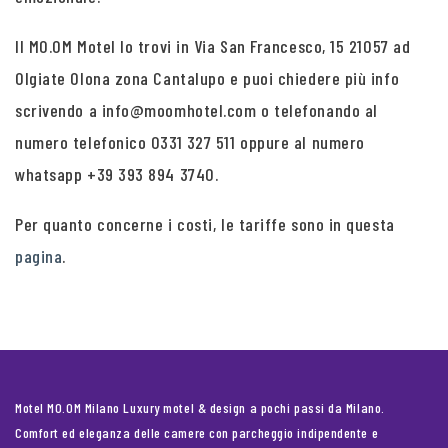
Il MO.OM Motel lo trovi in Via San Francesco, 15 21057 ad
Olgiate Olona zona Cantalupo e puoi chiedere più info
scrivendo a info@moomhotel.com o telefonando al
numero telefonico 0331 327 511 oppure al numero
whatsapp +39 393 894 3740.
Per quanto concerne i costi, le tariffe sono in questa
pagina
.
Motel MO.OM Milano Luxury motel & design a pochi passi da Milano.
Comfort ed eleganza delle camere con parcheggio indipendente e