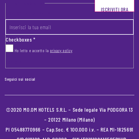
Footer newsletter
ISCRIVITI ORA
INSERISCI LA TUA EMAIL
*
Checkboxes
*
Ho letto e accetto la
privacy policy
CAPTCHA
Seguici sui social
©2020 MO.OM HOTELS S.R.L. – Sede legale Via PODGORA 13
– 20122 Milano (Milano)
PI 05488770966 – Cap.Soc. € 100.000 i.v. – REA MI-1825691