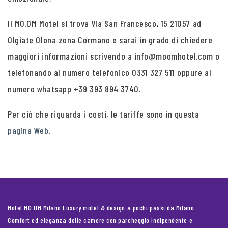
Il MO.OM Motel si trova Via San Francesco, 15 21057 ad
Olgiate Olona zona Cormano e sarai in grado di chiedere
maggiori informazioni scrivendo a info@moomhotel.com o
telefonando al numero telefonico 0331 327 511 oppure al
numero whatsapp +39 393 894 3740.
Per ciò che riguarda i costi, le tariffe sono in questa
pagina Web
.
Motel MO.OM Milano Luxury motel & design a pochi passi da Milano.
Comfort ed eleganza delle camere con parcheggio indipendente e