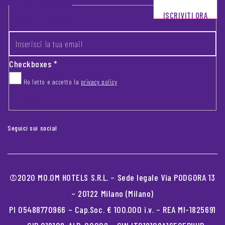
Footer newsletter
ISCRIVITI ORA
INSERISCI LA TUA EMAIL
*
Checkboxes
*
Ho letto e accetto la
privacy policy
CAPTCHA
Seguici sui social
©2020 MO.OM HOTELS S.R.L. – Sede legale Via PODGORA 13
– 20122 Milano (Milano)
PI 05488770966 – Cap.Soc. € 100.000 i.v. – REA MI-1825691