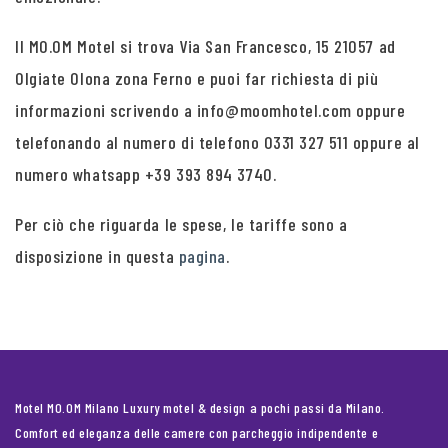
Il MO.OM Motel si trova Via San Francesco, 15 21057 ad
Olgiate Olona zona Ferno e puoi far richiesta di più
informazioni scrivendo a info@moomhotel.com oppure
telefonando al numero di telefono 0331 327 511 oppure al
numero whatsapp +39 393 894 3740.
Per ciò che riguarda le spese, le tariffe sono a
disposizione in questa
pagina
.
Motel MO.OM Milano Luxury motel & design a pochi passi da Milano.
Comfort ed eleganza delle camere con parcheggio indipendente e