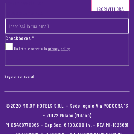
Footer newsletter
ISCRIVITI ORA
INSERISCI LA TUA EMAIL
*
Checkboxes
*
Ho letto e accetto la
privacy policy
CAPTCHA
Seguici sui social
©2020 MO.OM HOTELS S.R.L. – Sede legale Via PODGORA 13
– 20122 Milano (Milano)
PI 05488770966 – Cap.Soc. € 100.000 i.v. – REA MI-1825691