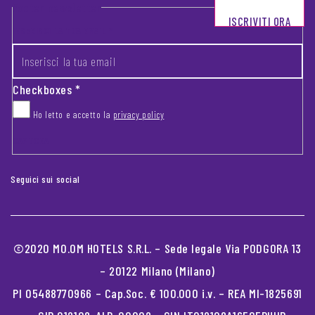
Footer newsletter
ISCRIVITI ORA
INSERISCI LA TUA EMAIL
*
Checkboxes
*
Ho letto e accetto la
privacy policy
CAPTCHA
Seguici sui social
©2020 MO.OM HOTELS S.R.L. – Sede legale Via PODGORA 13
– 20122 Milano (Milano)
PI 05488770966 – Cap.Soc. € 100.000 i.v. – REA MI-1825691