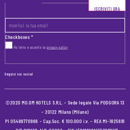
Footer newsletter
ISCRIVITI ORA
INSERISCI LA TUA EMAIL
*
Checkboxes
*
Ho letto e accetto la
privacy policy
CAPTCHA
Seguici sui social
©2020 MO.OM HOTELS S.R.L. – Sede legale Via PODGORA 13
– 20122 Milano (Milano)
PI 05488770966 – Cap.Soc. € 100.000 i.v. – REA MI-1825691