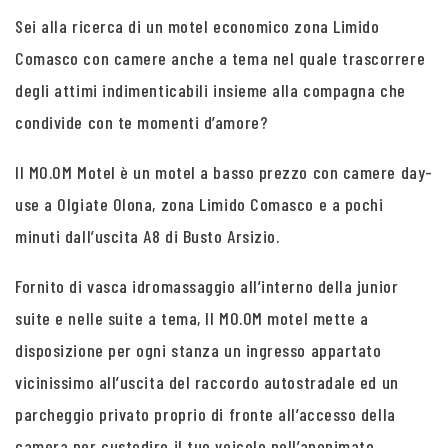
Sei alla ricerca di un motel economico zona Limido
Comasco con camere anche a tema nel quale trascorrere
degli attimi indimenticabili insieme alla compagna che
condivide con te momenti d’amore?
Il MO.OM Motel è un motel a basso prezzo con camere day-
use a Olgiate Olona, zona Limido Comasco e a pochi
minuti dall’uscita A8 di Busto Arsizio.
Fornito di vasca idromassaggio all’interno della junior
suite e nelle suite a tema, Il MO.OM motel mette a
disposizione per ogni stanza un ingresso appartato
vicinissimo all’uscita del raccordo autostradale ed un
parcheggio privato proprio di fronte all’accesso della
camera per custodire il tuo veicolo nell’anonimato.