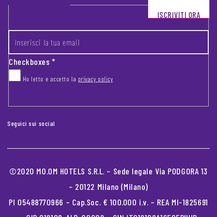
Footer newsletter
ISCRIVITI ORA
INSERISCI LA TUA EMAIL
*
Checkboxes
*
Ho letto e accetto la
privacy policy
CAPTCHA
Seguici sui social
©2020 MO.OM HOTELS S.R.L. – Sede legale Via PODGORA 13
– 20122 Milano (Milano)
PI 05488770966 – Cap.Soc. € 100.000 i.v. – REA MI-1825691