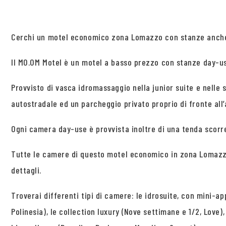
Cerchi un motel economico zona Lomazzo con stanze anche
Il MO.OM Motel è un motel a basso prezzo con stanze day-use
Provvisto di vasca idromassaggio nella junior suite e nelle
autostradale ed un parcheggio privato proprio di fronte all
Ogni camera day-use è provvista inoltre di una tenda scorr
Tutte le camere di questo motel economico in zona Lomazzo
dettagli.
Troverai differenti tipi di camere: le idrosuite, con mini-ap
Polinesia), le collection luxury (Nove settimane e 1/2, Love),