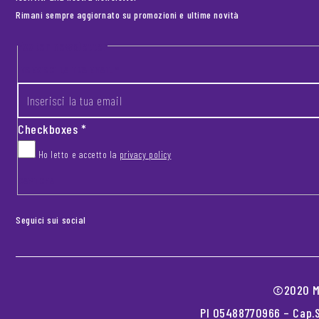
Rimani sempre aggiornato su promozioni e ultime novità
Footer newsletter
INSERISCI LA TUA EMAIL
*
Checkboxes
*
Ho letto e accetto la
privacy policy
CAPTCHA
Seguici sui social
©2020 MO
PI 05488770966 – Cap.S