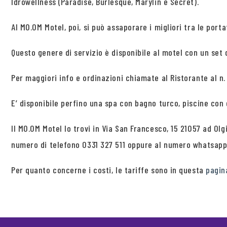
Idrowellness (Paradise, Burlesque, Marylin e Secret).
Al MO.OM Motel, poi, si può assaporare i migliori tra le por
Questo genere di servizio è disponibile al motel con un set 
Per maggiori info e ordinazioni chiamate al Ristorante al n.
E’ disponibile perfino una spa con bagno turco, piscine con
Il MO.OM Motel lo trovi in Via San Francesco, 15 21057 ad O
numero di telefono 0331 327 511 oppure al numero whatsap
Per quanto concerne i costi, le tariffe sono in questa
pagin