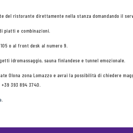
tate del ristorante direttamente nella stanza domandando il ser
di piatti e combinazioni.
 105 o al front desk al numero 9.
 getti idromassaggio, sauna finlandese e tunnel emozionale.
lgiate Olona zona Lomazzo e avrai la possibilità di chiedere m
p +39 393 894 3740.
a
.