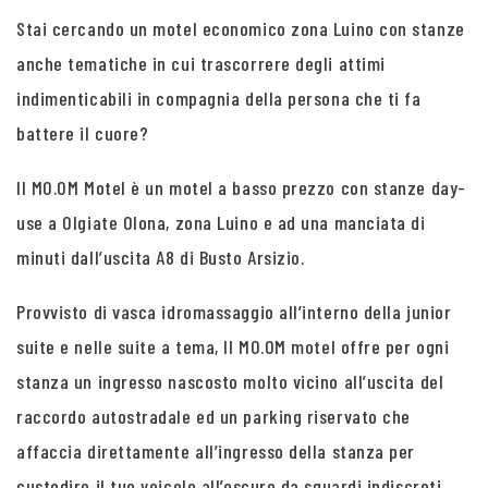
Stai cercando un motel economico zona Luino con stanze
anche tematiche in cui trascorrere degli attimi
indimenticabili in compagnia della persona che ti fa
battere il cuore?
Il MO.OM Motel è un motel a basso prezzo con stanze day-
use a Olgiate Olona, zona Luino e ad una manciata di
minuti dall’uscita A8 di Busto Arsizio.
Provvisto di vasca idromassaggio all’interno della junior
suite e nelle suite a tema, Il MO.OM motel offre per ogni
stanza un ingresso nascosto molto vicino all’uscita del
raccordo autostradale ed un parking riservato che
affaccia direttamente all’ingresso della stanza per
custodire il tuo veicolo all’oscuro da sguardi indiscreti.