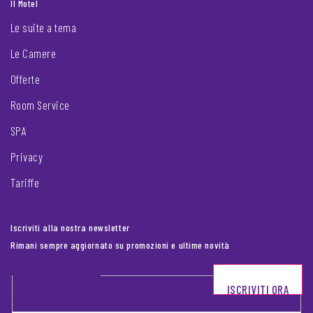
Il Motel
Le suite a tema
Le Camere
Offerte
Room Service
SPA
Privacy
Tariffe
Iscriviti alla nostra newsletter
Rimani sempre aggiornato su promozioni e ultime novità
Footer newsletter
ISCRIVITI ORA
INSERISCI LA TUA EMAIL
*