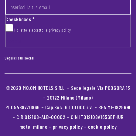
Checkboxes
*
Ho letto e accetto la
privacy policy
CAPTCHA
Seguici sui social
©2020 MO.OM HOTELS S.R.L. – Sede legale Via PODGORA 13
– 20122 Milano (Milano)
PI 05488770966 – Cap.Soc. € 100.000 i.v. – REA MI-1825691
– CIR 012108-ALB-00002 – CIN IT012108A165GEPHUR
motel milano
–
privacy policy
–
cookie policy