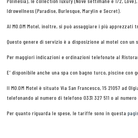
Polinesia), le collection luxury (Nove settimane e 1/2, Love),
Idrowellness (Paradise, Burlesque, Marylin e Secret).
Al MO.OM Motel, inoltre, si può assaggiare i più apprezzati
Questo genere di servizio è a disposizione al motel con un s
Per maggiori indicazioni e ordinazioni telefonate al Ristora
E’ disponibile anche una spa con bagno turco, piscine con 
Il MO.OM Motel è situato Via San Francesco, 15 21057 ad Olg
telefonando al numero di telefono 0331 327 511 o al numer
Per quanto riguarda le spese, le tariffe sono in questa
pagi