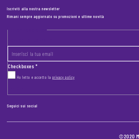
Iscriviti alla nostra newsletter
Rimani sempre aggiornato su promozioni e ultime novità
Footer newsletter
INSERISCI LA TUA EMAIL
*
Checkboxes
*
Ho letto e accetto la
privacy policy
CAPTCHA
Seguici sui social
©2020 MO