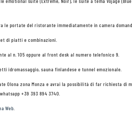
 le emotional suite (Extreme, Noir), le suite a tema Vojage (Blue
 tra le portate del ristorante immediatamente in camera domand
et di piatti e combinazioni.
nte al n. 105 oppure al front desk al numero telefonico 9.
getti idromassaggio, sauna finlandese e tunnel emozionale.
iate Olona zona Monza e avrai la possibilità di far richiesta d
o whatsapp +39 393 894 3740.
na Web
.