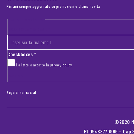
Rimani sempre aggiornato su promozioni e ultime novità
Footer newsletter
INSERISCI LA TUA EMAIL
*
Checkboxes
*
Ho letto e accetto la
privacy policy
CAPTCHA
Seguici sui social
©2020 MO
PI 05488770966 – Cap.S