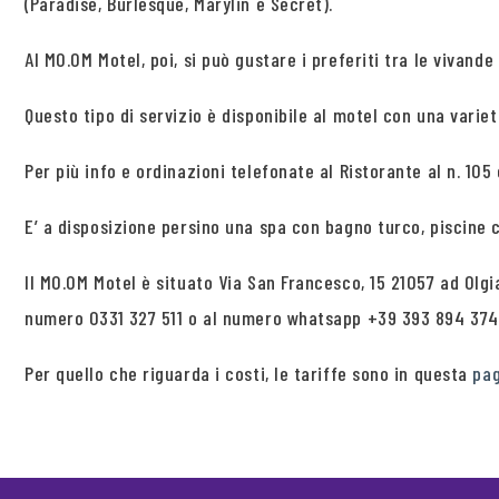
(Paradise, Burlesque, Marylin e Secret).
Al MO.OM Motel, poi, si può gustare i preferiti tra le viva
Questo tipo di servizio è disponibile al motel con una variet
Per più info e ordinazioni telefonate al Ristorante al n. 105
E’ a disposizione persino una spa con bagno turco, piscine 
Il MO.OM Motel è situato Via San Francesco, 15 21057 ad Olg
numero 0331 327 511 o al numero whatsapp +39 393 894 374
Per quello che riguarda i costi, le tariffe sono in questa
pa