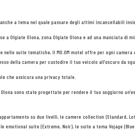
che a tema nel quale passare degli attimi incancellabili insie
 a Olgiate Olona, zona Olgiate Olona e ad una manciata di minu
 e nelle suite tematiche, Il MO.OM motel offre per ogni camera 
so della camera per custodire il tuo veicolo all’oscuro da sgua
le che assicura una privacy totale.
Olona sono state progettate per rendere il tuo soggiorno un’e
-appartamento su due livelli, le camere collection (Standard, Lot
, le emotional suite (Extreme, Noir), le suite a tema Vojage (Blu