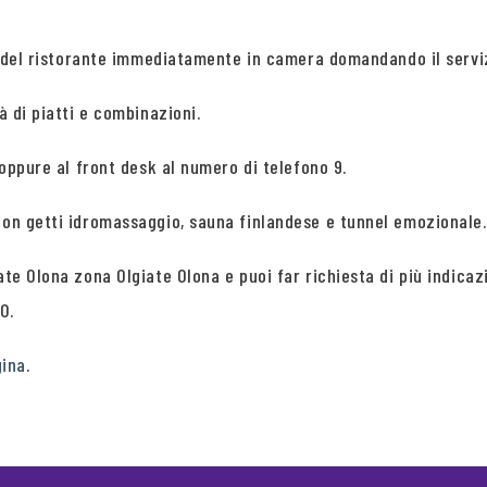
nde del ristorante immediatamente in camera domandando il servi
à di piatti e combinazioni.
 oppure al front desk al numero di telefono 9.
con getti idromassaggio, sauna finlandese e tunnel emozionale.
iate Olona zona Olgiate Olona e puoi far richiesta di più indi
0.
gina
.