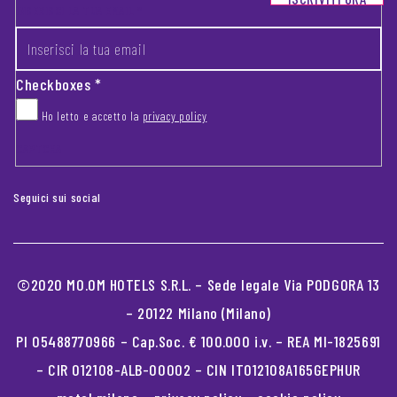
INSERISCI LA TUA EMAIL
*
Checkboxes
*
Ho letto e accetto la
privacy policy
CAPTCHA
Seguici sui social
©2020 MO.OM HOTELS S.R.L. – Sede legale Via PODGORA 13
– 20122 Milano (Milano)
PI 05488770966 – Cap.Soc. € 100.000 i.v. – REA MI-1825691
– CIR 012108-ALB-00002 – CIN IT012108A165GEPHUR