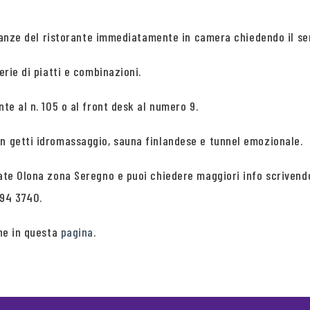
ietanze del ristorante immediatamente in camera chiedendo il se
erie di piatti e combinazioni.
te al n. 105 o al front desk al numero 9.
on getti idromassaggio, sauna finlandese e tunnel emozionale.
lgiate Olona zona Seregno e puoi chiedere maggiori info scriv
894 3740.
one in questa
pagina
.