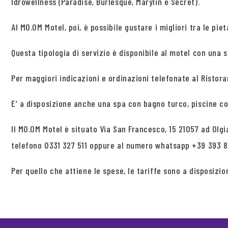
Idrowellness (Paradise, Burlesque, Marylin e Secret).
Al MO.OM Motel, poi, è possibile gustare i migliori tra le p
Questa tipologia di servizio è disponibile al motel con una s
Per maggiori indicazioni e ordinazioni telefonate al Ristoran
E’ a disposizione anche una spa con bagno turco, piscine c
Il MO.OM Motel è situato Via San Francesco, 15 21057 ad O
telefono 0331 327 511 oppure al numero whatsapp +39 393 
Per quello che attiene le spese, le tariffe sono a disposizi