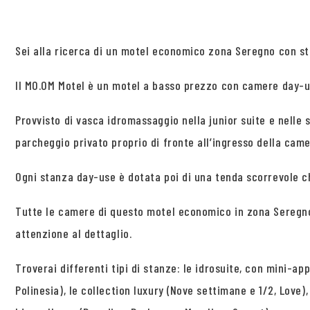
Sei alla ricerca di un motel economico zona Seregno con sta
Il MO.OM Motel è un motel a basso prezzo con camere day-use
Provvisto di vasca idromassaggio nella junior suite e nelle 
parcheggio privato proprio di fronte all’ingresso della camer
Ogni stanza day-use è dotata poi di una tenda scorrevole c
Tutte le camere di questo motel economico in zona Seregno
attenzione al dettaglio.
Troverai differenti tipi di stanze: le idrosuite, con mini-ap
Polinesia), le collection luxury (Nove settimane e 1/2, Love),