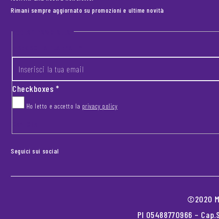
Rimani sempre aggiornato su promozioni e ultime novità
Footer newsletter
INSERISCI LA TUA EMAIL
*
Checkboxes
*
Ho letto e accetto la
privacy policy
CAPTCHA
Seguici sui social
©2020 MO
PI 05488770966 – Cap.S