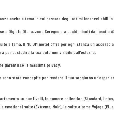
nze anche a tema in cui passare degli attimi incancellabili in
 a Olgiate Olona, zona Seregno e a pochi minuti dall’uscita A8
suite a tema, Il MO.OM motel offre per ogni stanza un accesso a
a per custodire la tua auto non visibile dall’esterno.
he garantisce la massima privacy.
 sono state concepite per rendere il tuo soggiorno un’esperie
partamento su due livelli, le camere collection (Standard, Lotus,
 le emotional suite (Extreme, Noir), le suite a tema Vojage (Blue